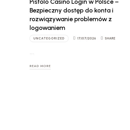
Pistolo Casino Login w Polsce –
Bezpieczny dostęp do konta i
rozwiązywanie problemów z
logowaniem
UNCATEGORIZED
17/07/2026
SHARE
…
READ MORE