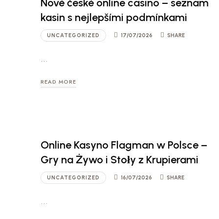
Nové české online casino – seznam
kasin s nejlepšími podmínkami
UNCATEGORIZED
17/07/2026
SHARE
…
READ MORE
Online Kasyno Flagman w Polsce –
Gry na Żywo i Stoły z Krupierami
UNCATEGORIZED
16/07/2026
SHARE
…