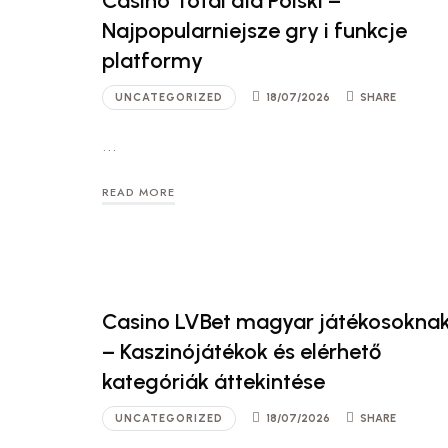
Casino Total dla Polski –
Najpopularniejsze gry i funkcje
platformy
UNCATEGORIZED
18/07/2026
SHARE
…
READ MORE
Casino LVBet magyar játékosokna
– Kaszinójátékok és elérhető
kategóriák áttekintése
UNCATEGORIZED
18/07/2026
SHARE