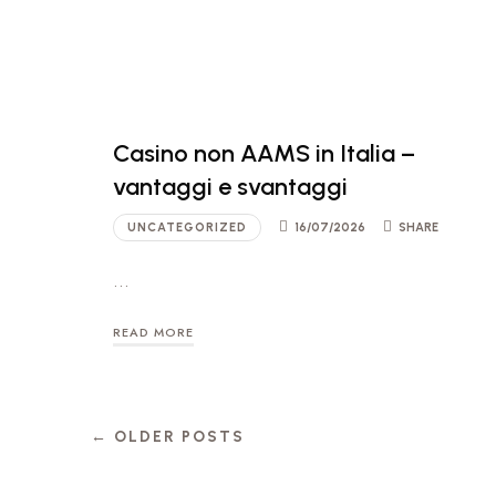
Casino non AAMS in Italia –
vantaggi e svantaggi
UNCATEGORIZED
16/07/2026
SHARE
…
READ MORE
← OLDER POSTS