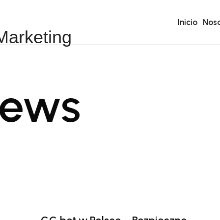
arketing
Inicio
Noso
ews