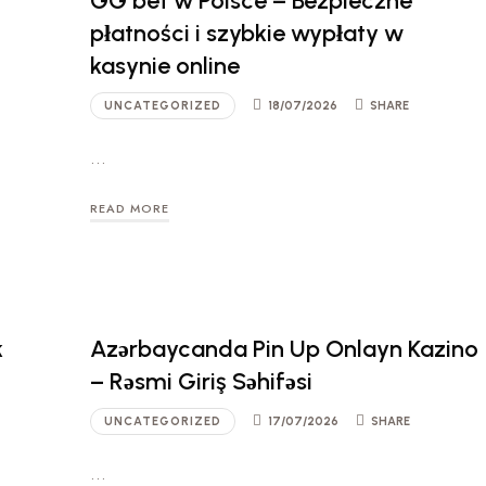
GG bet w Polsce – Bezpieczne
płatności i szybkie wypłaty w
kasynie online
UNCATEGORIZED
18/07/2026
SHARE
…
READ MORE
k
Azərbaycanda Pin Up Onlayn Kazino
– Rəsmi Giriş Səhifəsi
UNCATEGORIZED
17/07/2026
SHARE
…